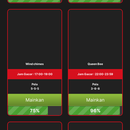
Wind chimes
Queen Bee
Jam Gacor : 17:00-19:00
Jam Gacor : 22:00-23:59
Pola
Pola
5-5-5
3-6-8
Mainkan
Mainkan
75%
96%