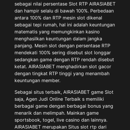
sebagai nilai persentase Slot RTP AIRASIABET
dan hampir selalu di bawah 100%. Perbedaan
antara 100% dan RTP mesin slot dikenal
sebagai tepi rumah, hal ini adalah keuntungan
matematis yang memungkinkan kasino
menghasilkan keuntungan dalam jangka
panjang. Mesin slot dengan persentase RTP
mendekati 100% sering disebut slot longgar
sedangkan game dengan RTP rendah disebut
ketat. AIRASIABET menghadirkan slot gacor
dengan tingkat RTP tinggi yang menambah
keuntungan member.
Sebagai situs terbaik, AIRASIABET game Slot
saja, Agen Judi Online Terbaik s memiliki
berbagai game dengan berbagai bonus yang
menarik dan melimpah. Mainkan game
sportsbook, togel, live casino dan lainnya.
AIRASIABET merupakan Situs slot rtp dari