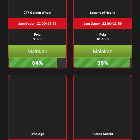
777 Golden Wheel
Legend of Nezha
Jam Gacor : 22:00-23:59
Jam Gacor : 22:00-23:59
Pola
Pola
3-9-5
10-10-5
Mainkan
Mainkan
84%
98%
Dino Age
Floras Secret