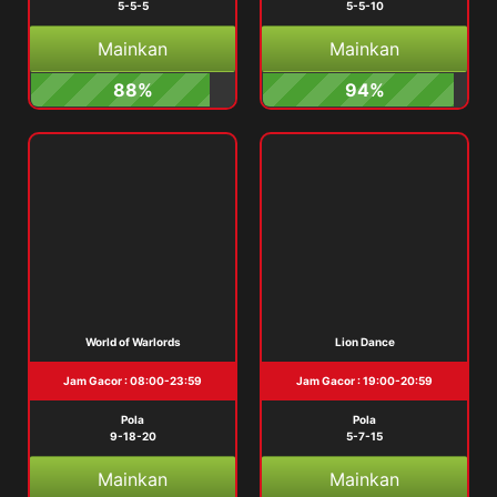
5-5-5
5-5-10
Mainkan
Mainkan
88%
94%
World of Warlords
Lion Dance
Jam Gacor : 08:00-23:59
Jam Gacor : 19:00-20:59
Pola
Pola
9-18-20
5-7-15
Mainkan
Mainkan