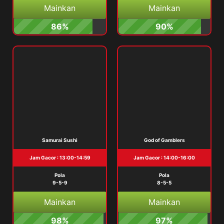
Mainkan
Mainkan
86%
90%
Samurai Sushi
God of Gamblers
Jam Gacor : 13:00-14:59
Jam Gacor : 14:00-16:00
Pola
Pola
9-5-9
8-5-5
Mainkan
Mainkan
98%
97%