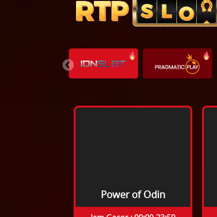
Power of Odin