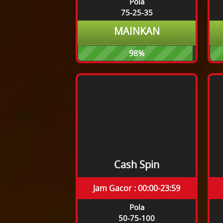
Pola
75-25-35
MAINKAN
98%
Cash Spin
Jam Gacor : 00:00-23:59
Pola
50-75-100