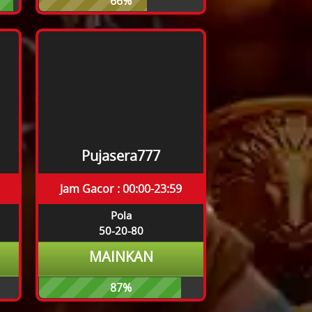
66%
Pujasera777
Jam Gacor : 00:00-23:59
Pola
50-20-80
MAINKAN
87%