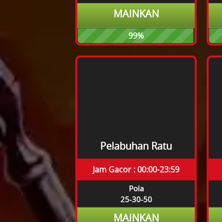
MAINKAN
99%
Pelabuhan Ratu
Jam Gacor : 00:00-23:59
Pola
25-30-50
MAINKAN