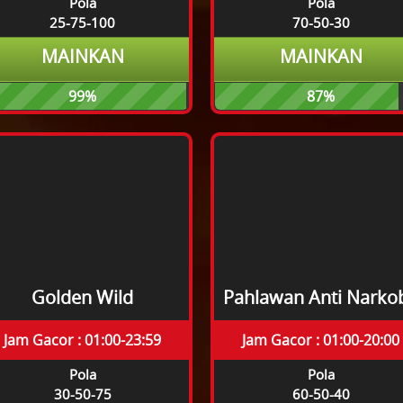
Pola
Pola
25-75-100
70-50-30
MAINKAN
MAINKAN
99%
87%
Golden Wild
Pahlawan Anti Narko
Jam Gacor : 01:00-23:59
Jam Gacor : 01:00-20:00
Pola
Pola
30-50-75
60-50-40