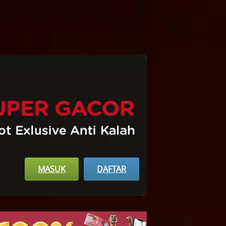
MASUK
DAFTAR