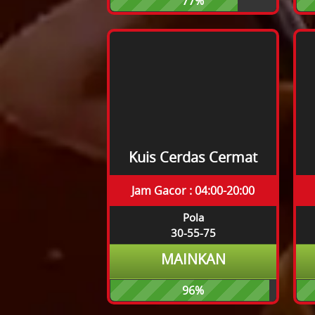
77%
Kuis Cerdas Cermat
Jam Gacor : 04:00-20:00
Pola
30-55-75
MAINKAN
96%