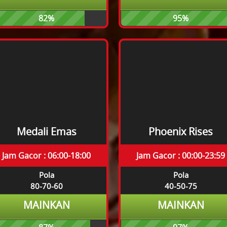
82%
95%
Medali Emas
Phoenix Rises
Jam Gacor : 06:00-18:00
Jam Gacor : 00:00-23:59
Pola
Pola
80-70-60
40-50-75
MAINKAN
MAINKAN